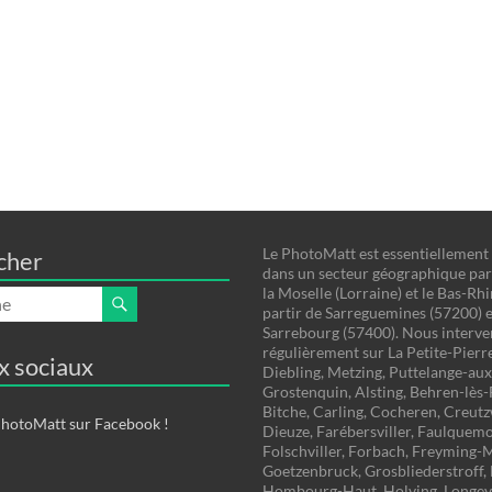
Le PhotoMatt est essentiellement
cher
dans un secteur géographique par
la Moselle (Lorraine) et le Bas-Rhi
partir de Sarreguemines (57200) e
Sarrebourg (57400). Nous interv
régulièrement sur La Petite-Pierre
x sociaux
Diebling, Metzing, Puttelange-aux
Grostenquin, Alsting, Behren-lès
Bitche, Carling, Cocheren, Creut
PhotoMatt sur Facebook !
Dieuze, Farébersviller, Faulquemo
Folschviller, Forbach, Freyming-
Goetzenbruck, Grosbliederstroff
Hombourg-Haut, Holving, Longevi