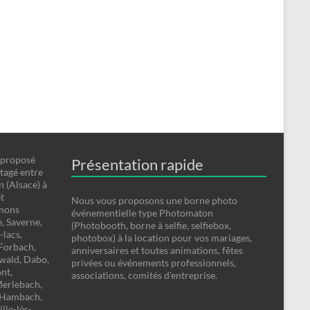
 proposé
Présentation rapide
tagé entre
n (Alsace) à
t
Nous vous proposons une borne photo
enons
événementielle type Photomaton
, Saverne,
(Photobooth, borne à selfie, selfiebox,
-lacs,
photobox) à la location pour vos mariages,
-Forbach,
anniversaires et toutes animations, fêtes
zwald, Dabo,
privées ou événements professionnels,
nt,
associations, comités d'entreprise.
Merlebach,
, Hambach,
lle-lès-