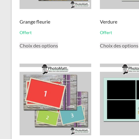
Grange fleurie
Verdure
Offert
Offert
Ce
Choix des options
Choix des options
produit
a
plusieurs
variations.
Les
options
peuvent
être
choisies
sur
la
page
du
produit