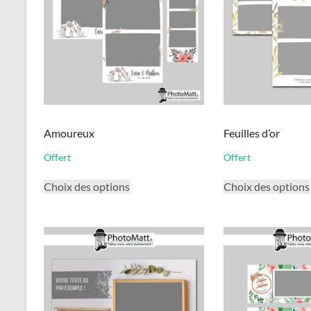
Amoureux
Feuilles d’or
Offert
Offert
Ce
Choix des options
Choix des options
produit
a
plusieurs
variations.
Les
options
peuvent
être
choisies