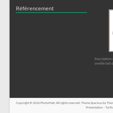
Référencement
Inscription 
oreille fait 
Copyright © 2026
PhotoMatt
. All rights reserved. Theme
Spacious
by Them
Présentation – Tarifs