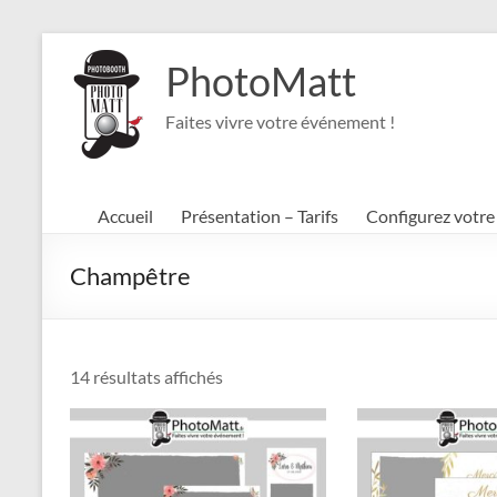
Aller
au
PhotoMatt
contenu
Faites vivre votre événement !
Accueil
Présentation – Tarifs
Configurez votr
Champêtre
Trié
14 résultats affichés
par
popularité