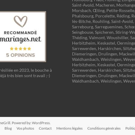
Saint-Avold, Macheren, Morhange
Morsbach, Œting, Petite-Rosselle
Phalsbourg, Porcelette, Réding, 
lès-Bitche, Rouhling, Saint-Avold,
Sarrebourg, Sarreguemines, Schœ
Seingbouse, Spicheren, Stiring-W
Théding, Valmont, Woustviller, Sa
Herbitzheim, Keskastel, Oerminge
Sarrewerden, Harskirchen, Siltzh
Diemeringen, Drulingen, Mackwill
Waldhambach, Weislingen, Weyer
Herbitzheim, Keskastel, Oerminge
Sarrewerden, Harskirchen, Siltzh
résiliée en 2023, le bouche à
Diemeringen, Drulingen, Mackwill
déjà très bien sont travail ;-)
Waldhambach, Weislingen, Weye
eGrill. Powered by:
WordPress
.
Blog
Vos photos
Contact
Mentions légales
Conditions générales
Politi