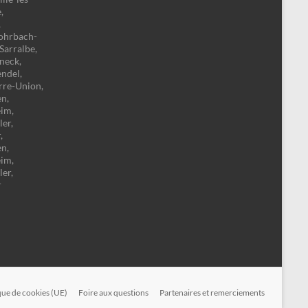
,
,
Rohrbach-
 Sarralbe,
neck,
endel,
rre-Union,
n,
eim,
er,
,
n,
eim,
er,
r
que de cookies (UE)
Foire aux questions
Partenaires et remerciements