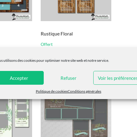
page
du
produit
Rustique Floral
Offert
Ce
Ajouter au panier
produit
s utilisons des cookies pour optimiser notre site web et notre service.
a
plusieurs
variations.
Accepter
Refuser
Voir les préférence
Les
options
Politique de cookies
Conditions générales
peuvent
être
choisies
sur
la
page
du