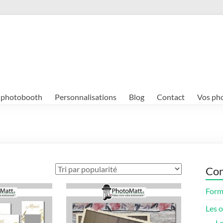
e photobooth
Personnalisations
Blog
Contact
Vos ph
Con
Form
Les 
Le