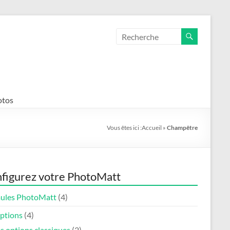
otos
Vous êtes ici :
Accueil
»
Champêtre
figurez votre PhotoMatt
ules PhotoMatt
(4)
options
(4)
s options classiques
(2)