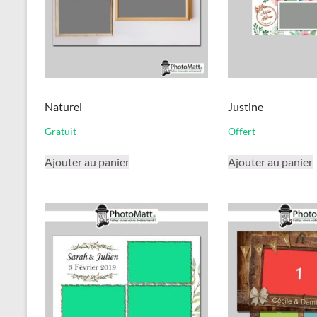
sur
la
page
du
produit
Naturel
Justine
Gratuit
Offert
Ajouter au panier
Ajouter au panier