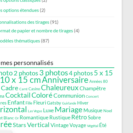
s options étendues
(2)
nnalisations des tirages
(91)
rmat de papier et nombre de tirages
(4)
odèles thématiques
(87)
mes personnalisés
3 photos
5 x 15
hoto
2 photos
4 photos
10 x 15 cm
Anniversaire
Années 80
Chaleureux
Cadre
Champêtre
Casino
Carré
Coloré
Cocktail
Communion
ma
Concert
Enfant
Fleuri
res
Gatsby
Hiver
Fille
Guirlande
rizontal
Mariage
Luxe
Musique
Noel
Las Vegas
Rétro
Romantique
Rustique
Sobre
et Blanc
Or
irée
Vertical
Stars
Vintage
Voyage
Été
Végétal