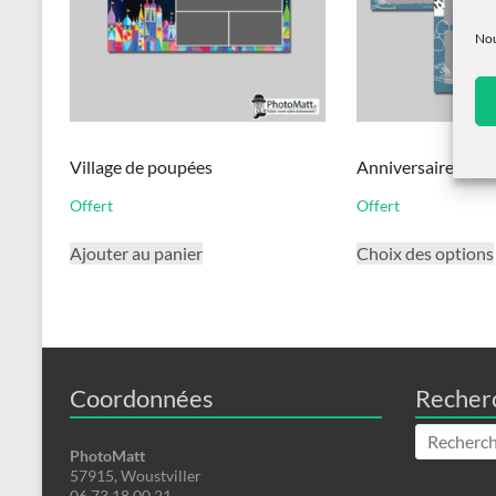
sur
la
Nou
page
du
produit
Village de poupées
Anniversaire d’en
Offert
Offert
Ajouter au panier
Choix des options
Coordonnées
Recher
PhotoMatt
57915, Woustviller
06.73.18.00.21