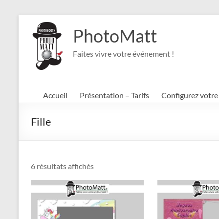
Aller
au
PhotoMatt
contenu
Faites vivre votre événement !
Accueil
Présentation – Tarifs
Configurez votr
Fille
Trié
6 résultats affichés
par
popularité