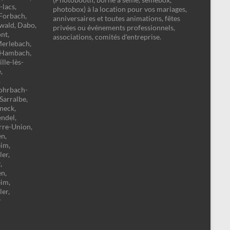
-lacs,
photobox) à la location pour vos mariages,
-Forbach,
anniversaires et toutes animations, fêtes
zwald, Dabo,
privées ou événements professionnels,
nt,
associations, comités d'entreprise.
Merlebach,
, Hambach,
lle-lès-
,
,
Rohrbach-
 Sarralbe,
neck,
endel,
rre-Union,
n,
eim,
er,
,
n,
eim,
er,
r