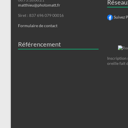
Réseau
matthieu@photomatt.fr
Siret : 837 696 079 00016
Suivez 
Formulaire de contact
Référencement
Inscription 
oreille fait 