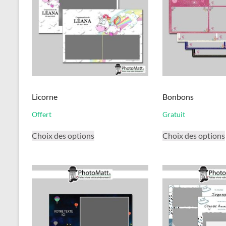
Licorne
Bonbons
Offert
Gratuit
Ce
Choix des options
Choix des options
produit
a
plusieurs
variations.
Les
options
peuvent
être
choisies