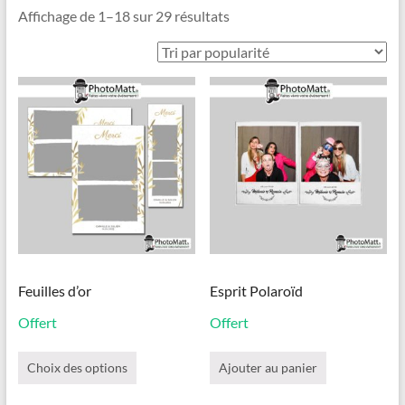
Trié
Affichage de 1–18 sur 29 résultats
par
popularité
Feuilles d’or
Esprit Polaroïd
Offert
Offert
Ce
produit
Choix des options
Ajouter au panier
a
plusieurs