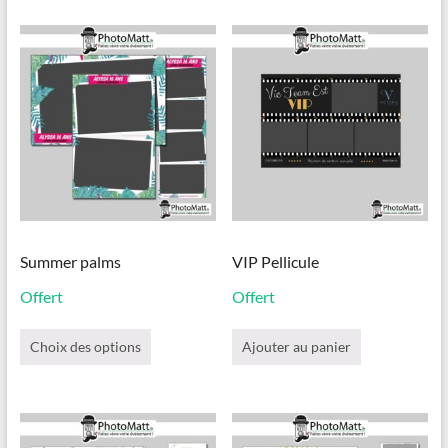
variations.
Les
options
peuvent
être
choisies
sur
la
page
du
produit
Summer palms
VIP Pellicule
Offert
Offert
Ce
produit
Choix des options
Ajouter au panier
a
plusieurs
variations.
Les
options