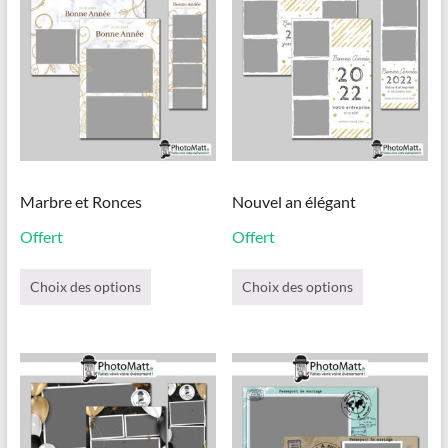
peuvent
être
choisies
sur
la
page
du
produit
Marbre et Ronces
Nouvel an élégant
Offert
Offert
Ce
Ce
produit
produit
Choix des options
Choix des options
a
a
plusieurs
plusieurs
variations.
variations.
Les
Les
options
options
peuvent
peuvent
être
être
choisies
choisies