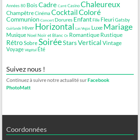
Chaleureux
Cadre
Bois
Années 80
Casino
Carré
Coloré
Cocktail
Champêtre
Cinéma
Communion
Enfant
Fleuri
Dorures
Gatsby
Fille
Concert
Horizontal
Mariage
Luxe
Hiver
Guirlande
Las Vegas
Romantique
Rustique
Musique
Noel
Noir et Blanc
Or
Soirée
Vertical
Rétro
Stars
Vintage
Sobre
Voyage
Été
Végétal
Suivez nous !
Continuez à suivre notre actualité sur
Facebook
PhotoMatt
Coordonnées