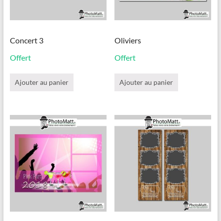
du
du
produit
produit
Concert 3
Oliviers
Offert
Offert
Ajouter au panier
Ajouter au panier