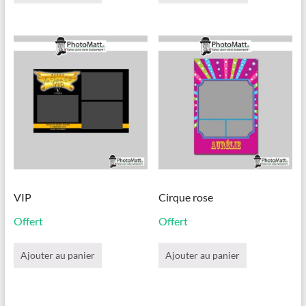
a
plusieurs
variations.
Les
options
peuvent
être
choisies
sur
la
page
du
produit
VIP
Cirque rose
Offert
Offert
Ajouter au panier
Ajouter au panier