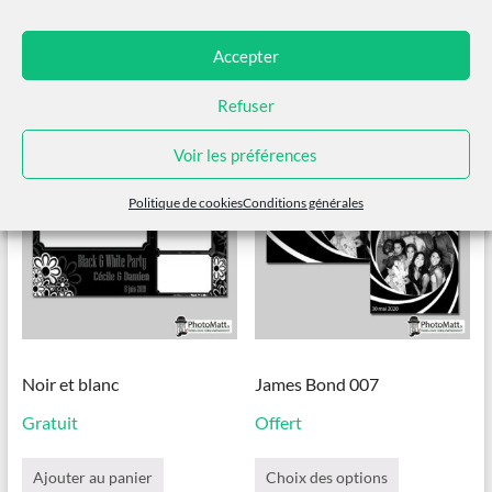
Ajouter au panier
Ajouter au panier
Accepter
Refuser
Voir les préférences
Politique de cookies
Conditions générales
Noir et blanc
James Bond 007
Gratuit
Offert
Ce
produit
Ajouter au panier
Choix des options