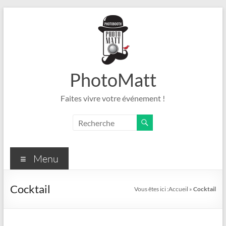
Aller
au
contenu
PhotoMatt
Faites vivre votre événement !
Menu
Cocktail
Vous êtes ici :
Accueil
»
Cocktail