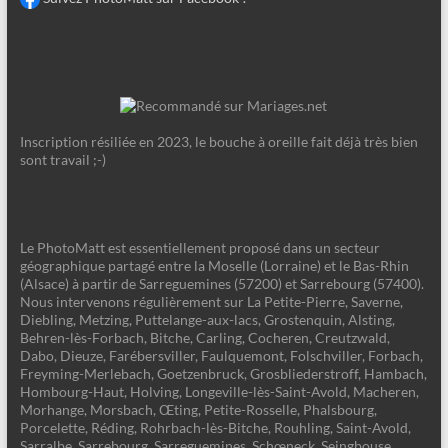
Inscription résiliée en 2023, le bouche à oreille fait déjà très bien
sont travail ;-)
Le PhotoMatt est essentiellement proposé dans un secteur
géographique partagé entre la Moselle (Lorraine) et le Bas-Rhin
(Alsace) à partir de Sarreguemines (57200) et Sarrebourg (57400).
Nous intervenons régulièrement sur La Petite-Pierre, Saverne,
Diebling, Metzing, Puttelange-aux-lacs, Grostenquin, Alsting,
Behren-lès-Forbach, Bitche, Carling, Cocheren, Creutzwald,
Dabo, Dieuze, Farébersviller, Faulquemont, Folschviller, Forbach,
Freyming-Merlebach, Goetzenbruck, Grosbliederstroff, Hambach,
Hombourg-Haut, Holving, Longeville-lès-Saint-Avold, Macheren,
Morhange, Morsbach, Œting, Petite-Rosselle, Phalsbourg,
Porcelette, Réding, Rohrbach-lès-Bitche, Rouhling, Saint-Avold,
Sarralbe, Sarrebourg, Sarreguemines, Schœneck, Seingbouse,