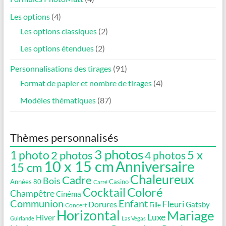
choisies
Les options
(4)
sur
la
Les options classiques
(2)
page
Les options étendues
(2)
du
produit
Personnalisations des tirages
(91)
Format de papier et nombre de tirages
(4)
Modèles thématiques
(87)
Thèmes personnalisés
3 photos
5 x
1 photo
2 photos
4 photos
10 x 15 cm
Anniversaire
15 cm
Chaleureux
Cadre
Bois
Années 80
Casino
Carré
Coloré
Cocktail
Champêtre
Cinéma
Communion
Enfant
Fleuri
Dorures
Gatsby
Fille
Concert
Horizontal
Mariage
Luxe
Hiver
Guirlande
Las Vegas