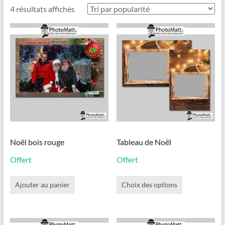
Trié
4 résultats affichés
par
popularité
Noël bois rouge
Tableau de Noël
Offert
Offert
Ce
produit
Ajouter au panier
Choix des options
a
plusieurs
variations.
Les