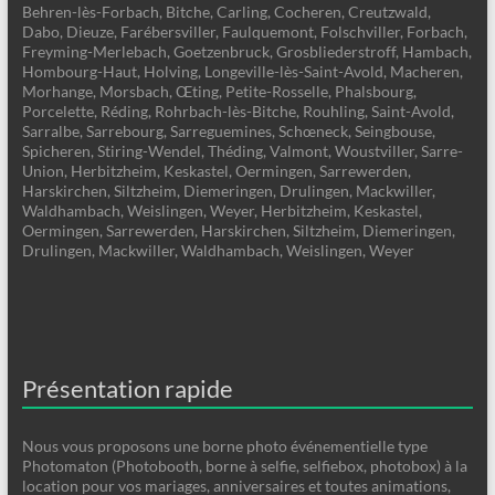
Behren-lès-Forbach, Bitche, Carling, Cocheren, Creutzwald,
Dabo, Dieuze, Farébersviller, Faulquemont, Folschviller, Forbach,
Freyming-Merlebach, Goetzenbruck, Grosbliederstroff, Hambach,
Hombourg-Haut, Holving, Longeville-lès-Saint-Avold, Macheren,
Morhange, Morsbach, Œting, Petite-Rosselle, Phalsbourg,
Porcelette, Réding, Rohrbach-lès-Bitche, Rouhling, Saint-Avold,
Sarralbe, Sarrebourg, Sarreguemines, Schœneck, Seingbouse,
Spicheren, Stiring-Wendel, Théding, Valmont, Woustviller, Sarre-
Union, Herbitzheim, Keskastel, Oermingen, Sarrewerden,
Harskirchen, Siltzheim, Diemeringen, Drulingen, Mackwiller,
Waldhambach, Weislingen, Weyer, Herbitzheim, Keskastel,
Oermingen, Sarrewerden, Harskirchen, Siltzheim, Diemeringen,
Drulingen, Mackwiller, Waldhambach, Weislingen, Weyer
Présentation rapide
Nous vous proposons une borne photo événementielle type
Photomaton (Photobooth, borne à selfie, selfiebox, photobox) à la
location pour vos mariages, anniversaires et toutes animations,