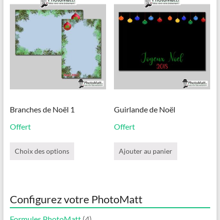
options
peuvent
être
choisies
sur
la
page
du
produit
Branches de Noël 1
Guirlande de Noël
Offert
Offert
Ce
produit
Choix des options
Ajouter au panier
a
plusieurs
variations.
Les
Configurez votre PhotoMatt
options
peuvent
être
Formules PhotoMatt
(4)