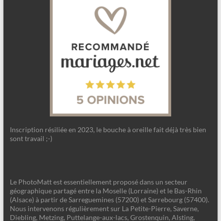
Inscription résiliée en 2023, le bouche à oreille fait déjà très bien
sont travail ;-)
Le PhotoMatt est essentiellement proposé dans un secteur
géographique partagé entre la Moselle (Lorraine) et le Bas-Rhin
(Alsace) à partir de Sarreguemines (57200) et Sarrebourg (57400).
Nous intervenons régulièrement sur La Petite-Pierre, Saverne,
Diebling, Metzing, Puttelange-aux-lacs, Grostenquin, Alsting,