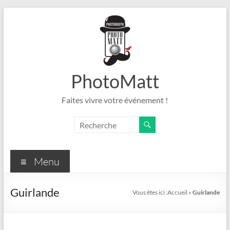
Aller
au
contenu
PhotoMatt
Faites vivre votre événement !
Menu
Guirlande
Vous êtes ici :
Accueil
»
Guirlande