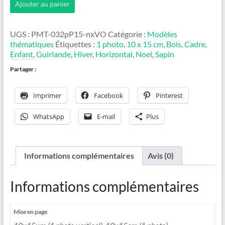
Ajouter au panier
de
Tableau
de
UGS :
PMT-032pP15-nxVO
Catégorie :
Modèles
Noël
thématiques
Étiquettes :
1 photo
,
10 x 15 cm
,
Bois
,
Cadre
,
Enfant
,
Guirlande
,
Hiver
,
Horizontal
,
Noel
,
Sapin
Partager :
Imprimer
Facebook
Pinterest
WhatsApp
E-mail
Plus
Informations complémentaires
Avis (0)
Informations complémentaires
Mise en page