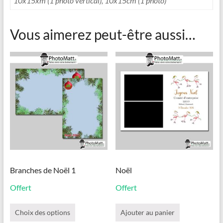
10x15xm (1 photo vertical), 10x15cm (1 photo)
Vous aimerez peut-être aussi…
Branches de Noël 1
Noël
Offert
Offert
Ce
produit
Choix des options
Ajouter au panier
a