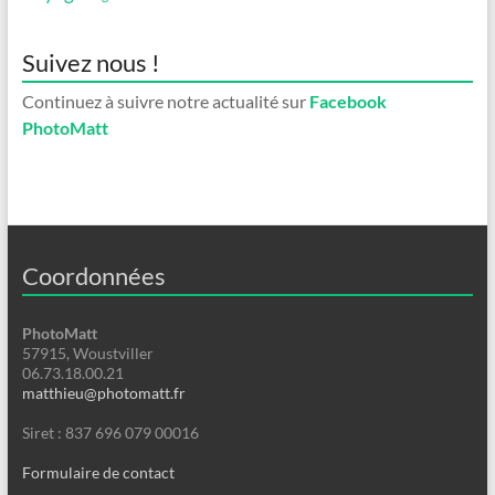
Suivez nous !
Continuez à suivre notre actualité sur
Facebook
PhotoMatt
Coordonnées
PhotoMatt
57915, Woustviller
06.73.18.00.21
matthieu@photomatt.fr
Siret : 837 696 079 00016
Formulaire de contact