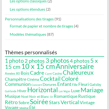
Les options classiques
(2)
Les options étendues
(2)
Personnalisations des tirages
(91)
Format de papier et nombre de tirages
(4)
Modèles thématiques
(87)
Thèmes personnalisés
3 photos
5 x
1 photo
2 photos
4 photos
10 x 15 cm
Anniversaire
15 cm
Chaleureux
Cadre
Bois
Années 80
Casino
Carré
Coloré
Cocktail
Champêtre
Cinéma
Communion
Enfant
Fleuri
Dorures
Gatsby
Fille
Concert
Horizontal
Mariage
Luxe
Hiver
Guirlande
Las Vegas
Romantique
Rustique
Musique
Noel
Noir et Blanc
Or
Soirée
Vertical
Rétro
Stars
Vintage
Sobre
Voyage
Été
Végétal