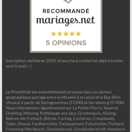
Inscription résiliée en 2023, le bouche à oreille fait déjà très bien
sont travail ;-)
Le PhotoMatt est essentiellement proposé dans un secteur
géographique partagé entre la Moselle (Lorraine) et le Bas-Rhin
(Alsace) à partir de Sarreguemines (57200) et Sarrebourg (57400).
Nous intervenons régulièrement sur La Petite-Pierre, Saverne,
Diebling, Metzing, Puttelange-aux-lacs, Grostenquin, Alsting,
Behren-lès-Forbach, Bitche, Carling, Cocheren, Creutzwald,
Dabo, Dieuze, Farébersviller, Faulquemont, Folschviller, Forbach,
Freyming-Merlebach, Goetzenbruck, Grosbliederstroff, Hambach,