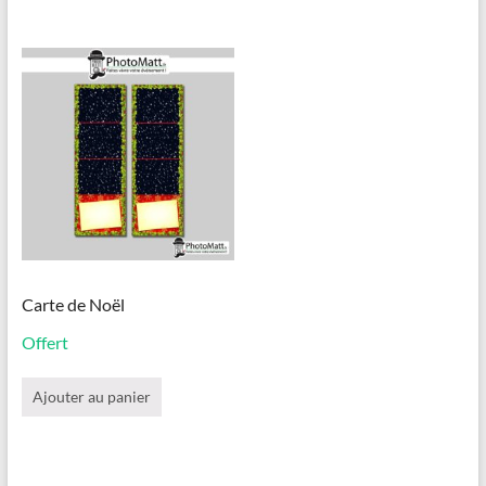
plusieurs
variations.
Les
options
peuvent
être
choisies
sur
la
page
du
produit
Carte de Noël
Offert
Ajouter au panier