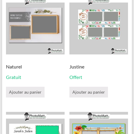
options
options
peuvent
peuvent
être
être
choisies
choisies
sur
sur
la
la
page
page
du
du
produit
produit
Naturel
Justine
Gratuit
Offert
Ajouter au panier
Ajouter au panier