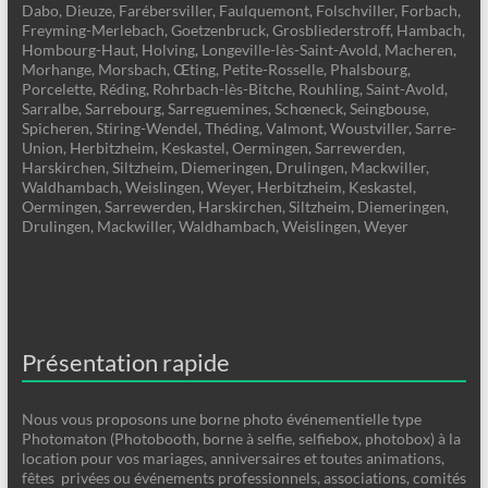
Dabo, Dieuze, Farébersviller, Faulquemont, Folschviller, Forbach,
Freyming-Merlebach, Goetzenbruck, Grosbliederstroff, Hambach,
Hombourg-Haut, Holving, Longeville-lès-Saint-Avold, Macheren,
Morhange, Morsbach, Œting, Petite-Rosselle, Phalsbourg,
Porcelette, Réding, Rohrbach-lès-Bitche, Rouhling, Saint-Avold,
Sarralbe, Sarrebourg, Sarreguemines, Schœneck, Seingbouse,
Spicheren, Stiring-Wendel, Théding, Valmont, Woustviller, Sarre-
Union, Herbitzheim, Keskastel, Oermingen, Sarrewerden,
Harskirchen, Siltzheim, Diemeringen, Drulingen, Mackwiller,
Waldhambach, Weislingen, Weyer, Herbitzheim, Keskastel,
Oermingen, Sarrewerden, Harskirchen, Siltzheim, Diemeringen,
Drulingen, Mackwiller, Waldhambach, Weislingen, Weyer
Présentation rapide
Nous vous proposons une borne photo événementielle type
Photomaton (Photobooth, borne à selfie, selfiebox, photobox) à la
location pour vos mariages, anniversaires et toutes animations,
fêtes privées ou événements professionnels, associations, comités