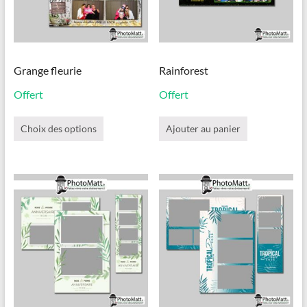
Grange fleurie
Rainforest
Offert
Offert
Ce
produit
Choix des options
Ajouter au panier
a
plusieurs
variations.
Les
options
peuvent
être
choisies
sur
la
page
du
produit