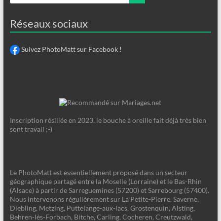
Réseaux sociaux
Suivez PhotoMatt sur Facebook !
Inscription résiliée en 2023, le bouche à oreille fait déjà très bien
sont travail ;-)
Le PhotoMatt est essentiellement proposé dans un secteur
géographique partagé entre la Moselle (Lorraine) et le Bas-Rhin
(Alsace) à partir de Sarreguemines (57200) et Sarrebourg (57400).
Nous intervenons régulièrement sur La Petite-Pierre, Saverne,
Diebling, Metzing, Puttelange-aux-lacs, Grostenquin, Alsting,
Behren-lès-Forbach, Bitche, Carling, Cocheren, Creutzwald,