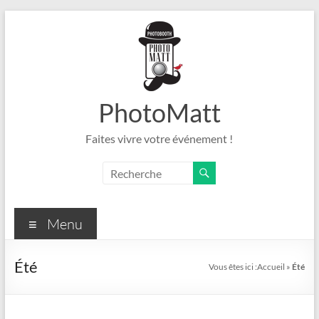
Aller
au
contenu
PhotoMatt
Faites vivre votre événement !
Menu
Été
Vous êtes ici :
Accueil
»
Été