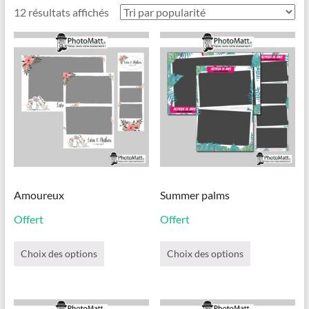
Trié
12 résultats affichés
par
popularité
Amoureux
Summer palms
Offert
Offert
Ce
Ce
produit
produit
Choix des options
Choix des options
a
a
plusieurs
plusieurs
variations.
variations.
Les
Les