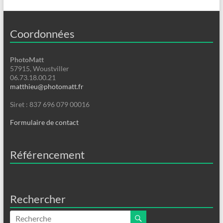
Coordonnées
PhotoMatt
57915, Woustviller
06.73.18.00.21
matthieu@photomatt.fr
Siret : 837 696 079 00016
Formulaire de contact
Référencement
Rechercher