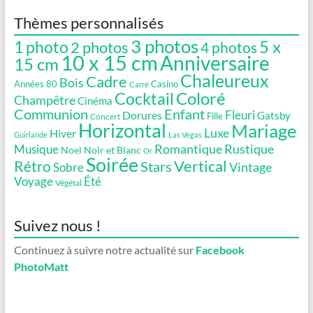
Thèmes personnalisés
3 photos
5 x
1 photo
2 photos
4 photos
10 x 15 cm
Anniversaire
15 cm
Chaleureux
Cadre
Bois
Années 80
Casino
Carré
Coloré
Cocktail
Champêtre
Cinéma
Communion
Enfant
Fleuri
Dorures
Gatsby
Fille
Concert
Horizontal
Mariage
Luxe
Hiver
Guirlande
Las Vegas
Romantique
Rustique
Musique
Noel
Noir et Blanc
Or
Soirée
Vertical
Rétro
Stars
Vintage
Sobre
Voyage
Été
Végétal
Suivez nous !
Continuez à suivre notre actualité sur
Facebook
PhotoMatt