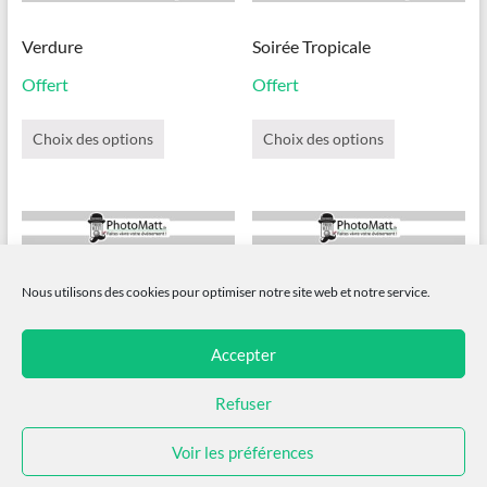
Verdure
Soirée Tropicale
Offert
Offert
Ce
Ce
produit
produit
Choix des options
Choix des options
a
a
plusieurs
plusieurs
variations.
variations.
Les
Les
options
options
peuvent
peuvent
être
être
Nous utilisons des cookies pour optimiser notre site web et notre service.
choisies
choisies
sur
sur
la
la
Accepter
page
page
du
du
Refuser
produit
produit
Voir les préférences
Summer ananas
Été ensoleillé