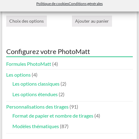
Politique de cookies
Conditions générales
Offert
Offert
Ce
produit
Choix des options
Ajouter au panier
a
plusieurs
variations.
Les
Configurez votre PhotoMatt
options
peuvent
être
Formules PhotoMatt
(4)
choisies
Les options
(4)
sur
la
Les options classiques
(2)
page
Les options étendues
(2)
du
produit
Personnalisations des tirages
(91)
Format de papier et nombre de tirages
(4)
Modèles thématiques
(87)