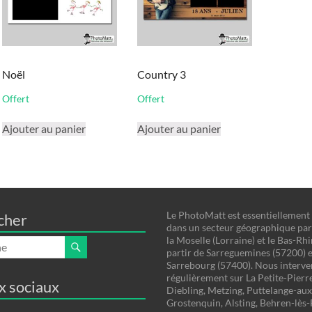
Noël
Country 3
Offert
Offert
Ajouter au panier
Ajouter au panier
Le PhotoMatt est essentiellement
cher
dans un secteur géographique par
la Moselle (Lorraine) et le Bas-Rhi
partir de Sarreguemines (57200) e
Sarrebourg (57400). Nous interv
régulièrement sur La Petite-Pierre
x sociaux
Diebling, Metzing, Puttelange-aux
Grostenquin, Alsting, Behren-lès