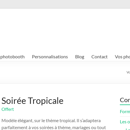
e photobooth
Personnalisations
Blog
Contact
Vos ph
Vo
Soirée Tropicale
Con
Offert
Form
Modèle élégant, sur le thème tropical. Il s’adaptera
Les 
parfaitement à vos soirées à thème, mariages ou tout
Le