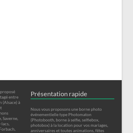
 proposé
Présentation rapide
tagé entre
n (Alsace) à
t
Nous vous proposons une borne photo
enons
événementielle type Photomaton
, Saverne,
(Photobooth, borne à selfie, selfiebox,
-lacs,
photobox) à la location pour vos mariages,
-Forbach,
anniversaires et toutes animations, fêtes