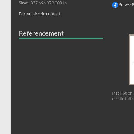
Siret : 837 696 079 00016
Suivez 
Formulaire de contact
Référencement
Inscription 
oreille fait 