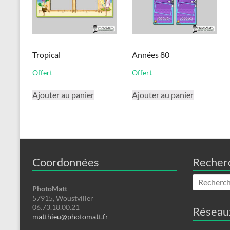
Tropical
Années 80
Offert
Offert
Ajouter au panier
Ajouter au panier
Coordonnées
Recher
PhotoMatt
57915, Woustviller
06.73.18.00.21
Réseau
matthieu@photomatt.fr