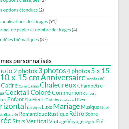
s options étendues
(2)
nnalisations des tirages
(91)
rmat de papier et nombre de tirages
(4)
odèles thématiques
(87)
mes personnalisés
3 photos
5 x 15
hoto
2 photos
4 photos
10 x 15 cm
Anniversaire
Années 80
Chaleureux
Cadre
Champêtre
Casino
Carré
Coloré
Cocktail
Communion
ma
Concert
Enfant
Fleuri
res
Gatsby
Hiver
Fille
Guirlande
rizontal
Mariage
Luxe
Musique
Noel
Las Vegas
Rétro
Romantique
Rustique
Sobre
et Blanc
Or
irée
Vertical
Stars
Vintage
Voyage
Été
Végétal