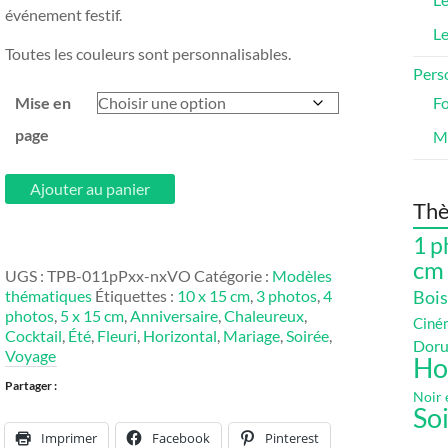
événement festif.
Le
Toutes les couleurs sont personnalisables.
Perso
Mise en
Fo
page
M
quantité
Ajouter au panier
de
Thè
Soirée
1 p
Tropicale
cm
UGS :
TPB-011pPxx-nxVO
Catégorie :
Modèles
thématiques
Étiquettes :
10 x 15 cm
,
3 photos
,
4
Bois
photos
,
5 x 15 cm
,
Anniversaire
,
Chaleureux
,
Ciné
Cocktail
,
Été
,
Fleuri
,
Horizontal
,
Mariage
,
Soirée
,
Doru
Voyage
Ho
Partager :
Noir 
So
Imprimer
Facebook
Pinterest