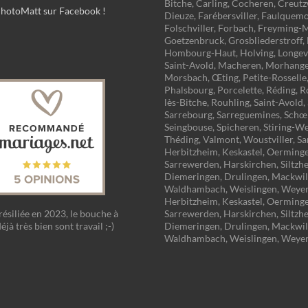
Bitche, Carling, Cocheren, Creut
PhotoMatt sur Facebook !
Dieuze, Farébersviller, Faulquemo
Folschviller, Forbach, Freyming-
Goetzenbruck, Grosbliederstroff
Hombourg-Haut, Holving, Longevi
Saint-Avold, Macheren, Morhange
Morsbach, Œting, Petite-Rosselle
Phalsbourg, Porcelette, Réding, 
lès-Bitche, Rouhling, Saint-Avold,
Sarrebourg, Sarreguemines, Schœ
Seingbouse, Spicheren, Stiring-W
Théding, Valmont, Woustviller, Sa
Herbitzheim, Keskastel, Oerminge
Sarrewerden, Harskirchen, Siltzh
Diemeringen, Drulingen, Mackwill
Waldhambach, Weislingen, Weyer
Herbitzheim, Keskastel, Oerminge
Sarrewerden, Harskirchen, Siltzh
résiliée en 2023, le bouche à
Diemeringen, Drulingen, Mackwill
déjà très bien sont travail ;-)
Waldhambach, Weislingen, Weye