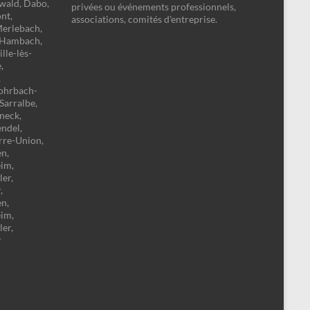
zwald, Dabo,
privées ou événements professionnels,
nt,
associations, comités d'entreprise.
Merlebach,
, Hambach,
lle-lès-
,
,
Rohrbach-
 Sarralbe,
neck,
endel,
rre-Union,
n,
eim,
er,
,
n,
eim,
er,
r