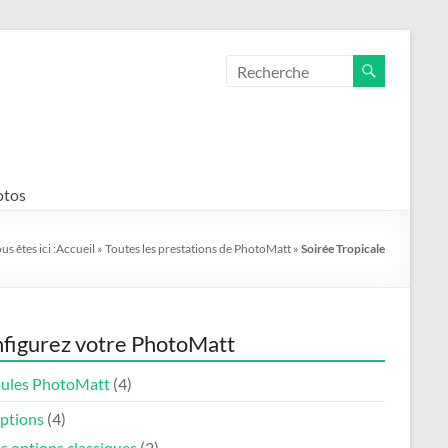
otos
us êtes ici :
Accueil
»
Toutes les prestations de PhotoMatt
»
Soirée Tropicale
figurez votre PhotoMatt
ules PhotoMatt
(4)
options
(4)
s options classiques
(2)