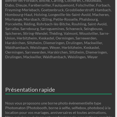
Behren-lès-Forbach, Bitche, Carling, Cocheren, Creutzwald,
Dabo, Dieuze, Farébersviller, Faulquemont, Folschviller, Forbach,
Freyming-Merlebach, Goetzenbruck, Grosbliederstroff, Hambach,
Hombourg-Haut, Holving, Longeville-lès-Saint-Avold, Macheren,
Morhange, Morsbach, Œting, Petite-Rosselle, Phalsbourg,
Porcelette, Réding, Rohrbach-lès-Bitche, Rouhling, Saint-Avold,
Sarralbe, Sarrebourg, Sarreguemines, Schœneck, Seingbouse,
Spicheren, Stiring-Wendel, Théding, Valmont, Woustviller, Sarre-
Union, Herbitzheim, Keskastel, Oermingen, Sarrewerden,
Harskirchen, Siltzheim, Diemeringen, Drulingen, Mackwiller,
Waldhambach, Weislingen, Weyer, Herbitzheim, Keskastel,
Oermingen, Sarrewerden, Harskirchen, Siltzheim, Diemeringen,
Drulingen, Mackwiller, Waldhambach, Weislingen, Weyer
Présentation rapide
Nous vous proposons une borne photo événementielle type
Photomaton (Photobooth, borne à selfie, selfiebox, photobox) à la
location pour vos mariages, anniversaires et toutes animations,