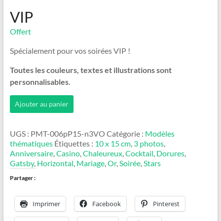
VIP
Offert
Spécialement pour vos soirées VIP !
Toutes les couleurs, textes et illustrations sont
personnalisables.
quantité
Ajouter au panier
de
VIP
UGS :
PMT-006pP15-n3VO
Catégorie :
Modèles
thématiques
Étiquettes :
10 x 15 cm
,
3 photos
,
Anniversaire
,
Casino
,
Chaleureux
,
Cocktail
,
Dorures
,
Gatsby
,
Horizontal
,
Mariage
,
Or
,
Soirée
,
Stars
Partager :
Imprimer
Facebook
Pinterest