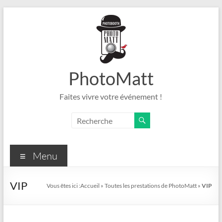
Aller
au
contenu
PhotoMatt
Faites vivre votre événement !
Menu
VIP
Vous êtes ici :
Accueil
»
Toutes les prestations de PhotoMatt
»
VIP