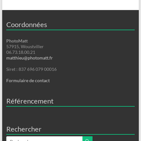
Coordonnées
PhotoMatt
57915, Woustviller
06.73.18.00.21
matthieu@photomatt.fr
Siret : 837 696 079 00016
Formulaire de contact
Référencement
Rechercher