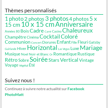
Thèmes personnalisés
3 photos
5 x
1 photo
2 photos
4 photos
10 x 15 cm
Anniversaire
15 cm
Chaleureux
Cadre
Bois
Années 80
Casino
Carré
Coloré
Cocktail
Champêtre
Cinéma
Communion
Enfant
Fleuri
Dorures
Gatsby
Fille
Concert
Horizontal
Mariage
Luxe
Hiver
Guirlande
Las Vegas
Romantique
Rustique
Musique
Noel
Noir et Blanc
Or
Soirée
Vertical
Rétro
Stars
Vintage
Sobre
Voyage
Été
Végétal
Suivez nous !
Continuez à suivre notre actualité sur
Facebook
PhotoMatt