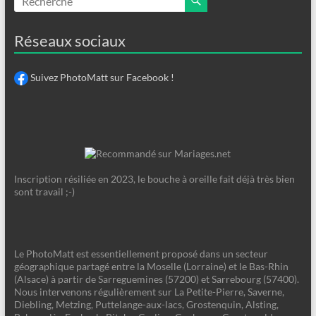
Réseaux sociaux
Suivez PhotoMatt sur Facebook !
Inscription résiliée en 2023, le bouche à oreille fait déjà très bien
sont travail ;-)
Le PhotoMatt est essentiellement proposé dans un secteur
géographique partagé entre la Moselle (Lorraine) et le Bas-Rhin
(Alsace) à partir de Sarreguemines (57200) et Sarrebourg (57400).
Nous intervenons régulièrement sur La Petite-Pierre, Saverne,
Diebling, Metzing, Puttelange-aux-lacs, Grostenquin, Alsting,