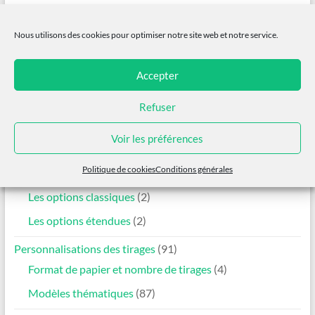
Guirlande de Noël
Las Vegas
Nous utilisons des cookies pour optimiser notre site web et notre service.
Offert
Offert
Accepter
Ajouter au panier
Ajouter au panier
Refuser
Configurez votre PhotoMatt
Voir les préférences
Formules PhotoMatt
(4)
Politique de cookies
Conditions générales
Les options
(4)
Les options classiques
(2)
Les options étendues
(2)
Personnalisations des tirages
(91)
Format de papier et nombre de tirages
(4)
Modèles thématiques
(87)