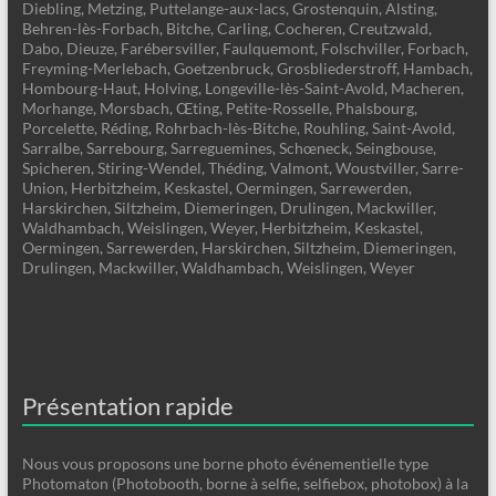
Diebling, Metzing, Puttelange-aux-lacs, Grostenquin, Alsting,
Behren-lès-Forbach, Bitche, Carling, Cocheren, Creutzwald,
Dabo, Dieuze, Farébersviller, Faulquemont, Folschviller, Forbach,
Freyming-Merlebach, Goetzenbruck, Grosbliederstroff, Hambach,
Hombourg-Haut, Holving, Longeville-lès-Saint-Avold, Macheren,
Morhange, Morsbach, Œting, Petite-Rosselle, Phalsbourg,
Porcelette, Réding, Rohrbach-lès-Bitche, Rouhling, Saint-Avold,
Sarralbe, Sarrebourg, Sarreguemines, Schœneck, Seingbouse,
Spicheren, Stiring-Wendel, Théding, Valmont, Woustviller, Sarre-
Union, Herbitzheim, Keskastel, Oermingen, Sarrewerden,
Harskirchen, Siltzheim, Diemeringen, Drulingen, Mackwiller,
Waldhambach, Weislingen, Weyer, Herbitzheim, Keskastel,
Oermingen, Sarrewerden, Harskirchen, Siltzheim, Diemeringen,
Drulingen, Mackwiller, Waldhambach, Weislingen, Weyer
Présentation rapide
Nous vous proposons une borne photo événementielle type
Photomaton (Photobooth, borne à selfie, selfiebox, photobox) à la