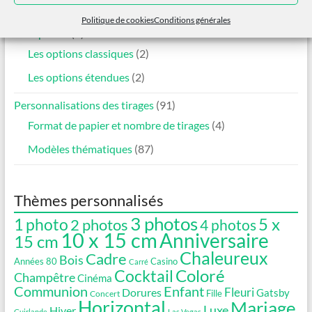
options
Formules PhotoMatt
(4)
peuvent
Politique de cookies
Conditions générales
être
Les options
(4)
choisies
Les options classiques
(2)
sur
la
Les options étendues
(2)
page
du
Personnalisations des tirages
(91)
produit
Format de papier et nombre de tirages
(4)
Modèles thématiques
(87)
Thèmes personnalisés
3 photos
5 x
1 photo
2 photos
4 photos
10 x 15 cm
Anniversaire
15 cm
Chaleureux
Cadre
Bois
Années 80
Casino
Carré
Coloré
Cocktail
Champêtre
Cinéma
Communion
Enfant
Fleuri
Dorures
Gatsby
Fille
Concert
Horizontal
Mariage
Luxe
Hiver
Guirlande
Las Vegas