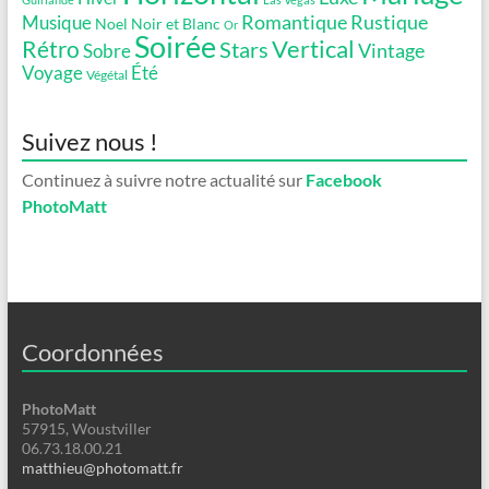
Romantique
Rustique
Musique
Noel
Noir et Blanc
Or
Soirée
Vertical
Rétro
Stars
Vintage
Sobre
Voyage
Été
Végétal
Suivez nous !
Continuez à suivre notre actualité sur
Facebook
PhotoMatt
Coordonnées
PhotoMatt
57915, Woustviller
06.73.18.00.21
matthieu@photomatt.fr