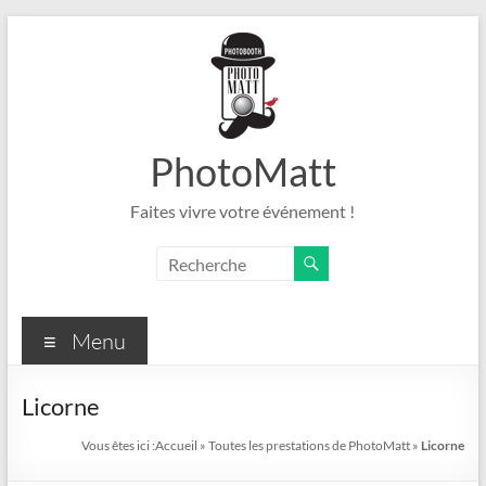
Aller
au
contenu
PhotoMatt
Faites vivre votre événement !
Menu
Licorne
Vous êtes ici :
Accueil
»
Toutes les prestations de PhotoMatt
»
Licorne