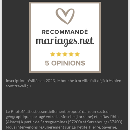
Inscription résiliée en 2023, le bouche à oreille fait déjà très bien
sont travail ;-)
Le PhotoMatt est essentiellement proposé dans un secteur
géographique partagé entre la Moselle (Lorraine) et le Bas-Rhin
(Alsace) à partir de Sarreguemines (57200) et Sarrebourg (57400).
Nous intervenons régulièrement sur La Petite-Pierre, Saverne,