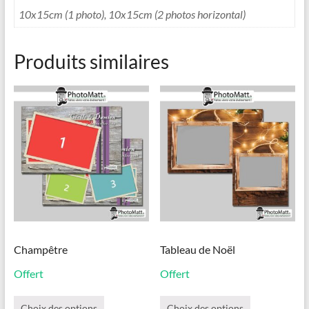
10x15cm (1 photo), 10x15cm (2 photos horizontal)
Produits similaires
Champêtre
Tableau de Noël
Offert
Offert
Ce
Ce
produit
produit
Choix des options
Choix des options