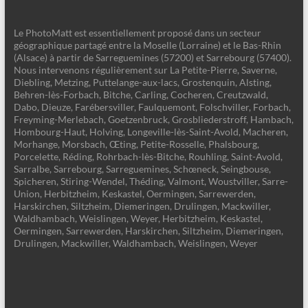
Le PhotoMatt est essentiellement proposé dans un secteur
géographique partagé entre la Moselle (Lorraine) et le Bas-Rhin
(Alsace) à partir de Sarreguemines (57200) et Sarrebourg (57400).
Nous intervenons régulièrement sur La Petite-Pierre, Saverne,
Diebling, Metzing, Puttelange-aux-lacs, Grostenquin, Alsting,
Behren-lès-Forbach, Bitche, Carling, Cocheren, Creutzwald,
Dabo, Dieuze, Farébersviller, Faulquemont, Folschviller, Forbach,
Freyming-Merlebach, Goetzenbruck, Grosbliederstroff, Hambach,
Hombourg-Haut, Holving, Longeville-lès-Saint-Avold, Macheren,
Morhange, Morsbach, Œting, Petite-Rosselle, Phalsbourg,
Porcelette, Réding, Rohrbach-lès-Bitche, Rouhling, Saint-Avold,
Sarralbe, Sarrebourg, Sarreguemines, Schœneck, Seingbouse,
Spicheren, Stiring-Wendel, Théding, Valmont, Woustviller, Sarre-
Union, Herbitzheim, Keskastel, Oermingen, Sarrewerden,
Harskirchen, Siltzheim, Diemeringen, Drulingen, Mackwiller,
Waldhambach, Weislingen, Weyer, Herbitzheim, Keskastel,
Oermingen, Sarrewerden, Harskirchen, Siltzheim, Diemeringen,
Drulingen, Mackwiller, Waldhambach, Weislingen, Weyer