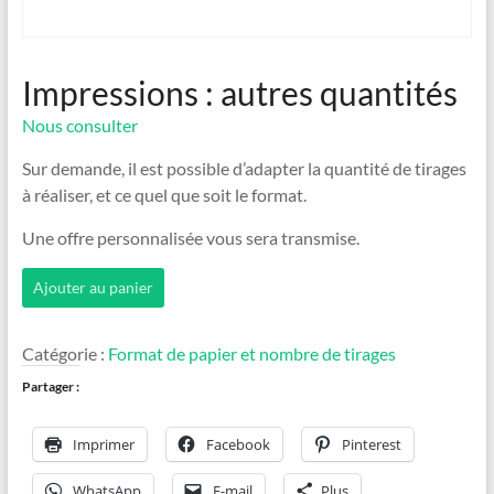
Impressions : autres quantités
Nous consulter
Sur demande, il est possible d’adapter la quantité de tirages
à réaliser, et ce quel que soit le format.
Une offre personnalisée vous sera transmise.
quantité
Ajouter au panier
de
Impressions
:
Catégorie :
Format de papier et nombre de tirages
autres
quantités
Partager :
Imprimer
Facebook
Pinterest
WhatsApp
E-mail
Plus