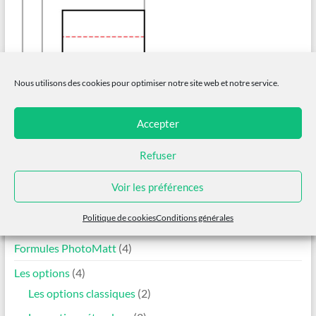
Nous utilisons des cookies pour optimiser notre site web et notre service.
Format 2x(5x15cm)
Accepter
Option gratuite
Refuser
Ajouter au panier
Voir les préférences
Configurez votre PhotoMatt
Politique de cookies
Conditions générales
Formules PhotoMatt
(4)
Les options
(4)
Les options classiques
(2)