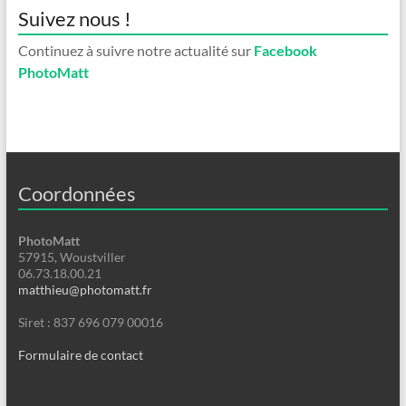
Suivez nous !
Continuez à suivre notre actualité sur
Facebook
PhotoMatt
Coordonnées
PhotoMatt
57915, Woustviller
06.73.18.00.21
matthieu@photomatt.fr
Siret : 837 696 079 00016
Formulaire de contact