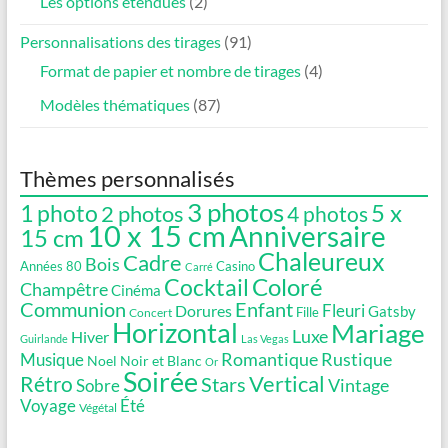
Les options étendues
(2)
Personnalisations des tirages
(91)
Format de papier et nombre de tirages
(4)
Modèles thématiques
(87)
Thèmes personnalisés
3 photos
5 x
1 photo
2 photos
4 photos
10 x 15 cm
Anniversaire
15 cm
Chaleureux
Cadre
Bois
Années 80
Casino
Carré
Coloré
Cocktail
Champêtre
Cinéma
Communion
Enfant
Fleuri
Dorures
Gatsby
Fille
Concert
Horizontal
Mariage
Luxe
Hiver
Guirlande
Las Vegas
Romantique
Rustique
Musique
Noel
Noir et Blanc
Or
Soirée
Vertical
Rétro
Stars
Vintage
Sobre
Voyage
Été
Végétal