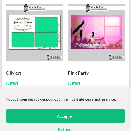
Oliviers
Pink Party
Offert
Offert
Ajouter au panier
Ajouter au panier
Nous utilisons des cookies pour optimiser notre site web et notre service.
Accepter
Refuser