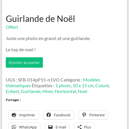
Guirlande de Noël
Offert
Juste une photo en grand, et une guirlande.
Le top de noel !
quantité
Ajouter au panier
de
Guirlande
de
UGS :
SFB-014pP15-n1VO
Catégorie :
Modèles
Noël
thématiques
Étiquettes :
1 photo
,
10 x 15 cm
,
Coloré
,
Enfant
,
Guirlande
,
Hiver
,
Horizontal
,
Noel
Partager :
Imprimer
Facebook
Pinterest
WhatsApp
E-mail
Plus