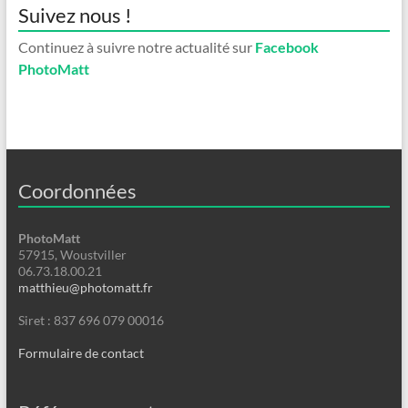
Suivez nous !
Continuez à suivre notre actualité sur
Facebook
PhotoMatt
Coordonnées
PhotoMatt
57915, Woustviller
06.73.18.00.21
matthieu@photomatt.fr
Siret : 837 696 079 00016
Formulaire de contact