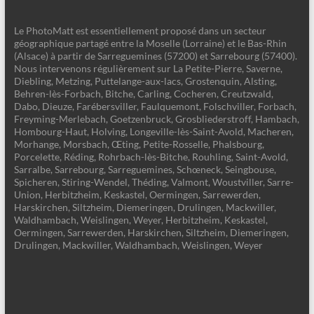
Le PhotoMatt est essentiellement proposé dans un secteur
géographique partagé entre la Moselle (Lorraine) et le Bas-Rhin
(Alsace) à partir de Sarreguemines (57200) et Sarrebourg (57400).
Nous intervenons régulièrement sur La Petite-Pierre, Saverne,
Diebling, Metzing, Puttelange-aux-lacs, Grostenquin, Alsting,
Behren-lès-Forbach, Bitche, Carling, Cocheren, Creutzwald,
Dabo, Dieuze, Farébersviller, Faulquemont, Folschviller, Forbach,
Freyming-Merlebach, Goetzenbruck, Grosbliederstroff, Hambach,
Hombourg-Haut, Holving, Longeville-lès-Saint-Avold, Macheren,
Morhange, Morsbach, Œting, Petite-Rosselle, Phalsbourg,
Porcelette, Réding, Rohrbach-lès-Bitche, Rouhling, Saint-Avold,
Sarralbe, Sarrebourg, Sarreguemines, Schœneck, Seingbouse,
Spicheren, Stiring-Wendel, Théding, Valmont, Woustviller, Sarre-
Union, Herbitzheim, Keskastel, Oermingen, Sarrewerden,
Harskirchen, Siltzheim, Diemeringen, Drulingen, Mackwiller,
Waldhambach, Weislingen, Weyer, Herbitzheim, Keskastel,
Oermingen, Sarrewerden, Harskirchen, Siltzheim, Diemeringen,
Drulingen, Mackwiller, Waldhambach, Weislingen, Weyer