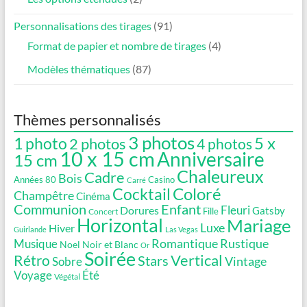
Personnalisations des tirages
(91)
Format de papier et nombre de tirages
(4)
Modèles thématiques
(87)
Thèmes personnalisés
3 photos
5 x
1 photo
2 photos
4 photos
10 x 15 cm
Anniversaire
15 cm
Chaleureux
Cadre
Bois
Années 80
Casino
Carré
Coloré
Cocktail
Champêtre
Cinéma
Communion
Enfant
Fleuri
Dorures
Gatsby
Fille
Concert
Horizontal
Mariage
Luxe
Hiver
Guirlande
Las Vegas
Romantique
Rustique
Musique
Noel
Noir et Blanc
Or
Soirée
Vertical
Rétro
Stars
Vintage
Sobre
Voyage
Été
Végétal