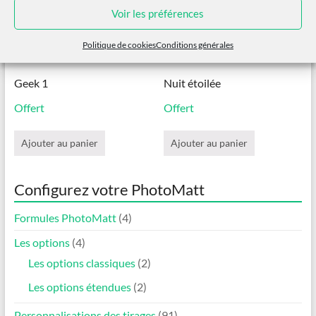
choisies
Voir les préférences
sur
la
page
Politique de cookies
Conditions générales
du
produit
Geek 1
Nuit étoilée
Offert
Offert
Ajouter au panier
Ajouter au panier
Configurez votre PhotoMatt
Formules PhotoMatt
(4)
Les options
(4)
Les options classiques
(2)
Les options étendues
(2)
Personnalisations des tirages
(91)