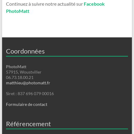
Continuez à suivre notre actualité sur
Facebook
PhotoMatt
Coordonnées
PhotoMatt
57915, Woustviller
06.73.18.00.21
matthieu@photomatt.fr
Siret : 837 696 079 00016
Formulaire de contact
Référencement