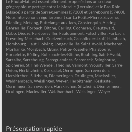
Le PhotoMatt est essentiellement proposé dans un secteur
géographique partagé entre la Moselle (Lorraine) et le Bas-Rhin
(Alsace) à partir de Sarreguemines (57200) et Sarrebourg (57400).
Nous intervenons régulièrement sur La Petite-Pierre, Saverne,
Diebling, Metzing, Puttelange-aux-lacs, Grostenquin, Alsting,
Behren-lès-Forbach, Bitche, Carling, Cocheren, Creutzwald,
Dabo, Dieuze, Farébersviller, Faulquemont, Folschviller, Forbach,
Freyming-Merlebach, Goetzenbruck, Grosbliederstroff, Hambach,
Hombourg-Haut, Holving, Longeville-lès-Saint-Avold, Macheren,
Morhange, Morsbach, Œting, Petite-Rosselle, Phalsbourg,
Porcelette, Réding, Rohrbach-lès-Bitche, Rouhling, Saint-Avold,
Sarralbe, Sarrebourg, Sarreguemines, Schœneck, Seingbouse,
Spicheren, Stiring-Wendel, Théding, Valmont, Woustviller, Sarre-
Union, Herbitzheim, Keskastel, Oermingen, Sarrewerden,
Harskirchen, Siltzheim, Diemeringen, Drulingen, Mackwiller,
Waldhambach, Weislingen, Weyer, Herbitzheim, Keskastel,
Oermingen, Sarrewerden, Harskirchen, Siltzheim, Diemeringen,
Drulingen, Mackwiller, Waldhambach, Weislingen, Weyer
Présentation rapide