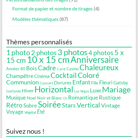
Format de papier et nombre de tirages
(4)
Modèles thématiques
(87)
Thèmes personnalisés
3 photos
5 x
1 photo
2 photos
4 photos
10 x 15 cm
Anniversaire
15 cm
Chaleureux
Cadre
Bois
Années 80
Casino
Carré
Coloré
Cocktail
Champêtre
Cinéma
Communion
Enfant
Fleuri
Dorures
Gatsby
Fille
Concert
Horizontal
Mariage
Luxe
Hiver
Guirlande
Las Vegas
Romantique
Rustique
Musique
Noel
Noir et Blanc
Or
Soirée
Vertical
Rétro
Stars
Vintage
Sobre
Voyage
Été
Végétal
Suivez nous !