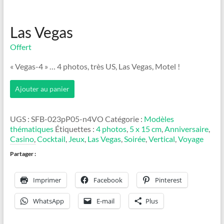
Las Vegas
Offert
« Vegas-4 » … 4 photos, très US, Las Vegas, Motel !
quantité
Ajouter au panier
de
Las
Vegas
UGS :
SFB-023pP05-n4VO
Catégorie :
Modèles
thématiques
Étiquettes :
4 photos
,
5 x 15 cm
,
Anniversaire
,
Casino
,
Cocktail
,
Jeux
,
Las Vegas
,
Soirée
,
Vertical
,
Voyage
Partager :
Imprimer
Facebook
Pinterest
WhatsApp
E-mail
Plus