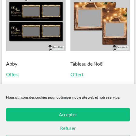
Abby
Tableau de Noël
Offert
Offert
Ce
produit
Ajouter au panier
Choix des options
a
Nous utilisons des cookies pour optimiser notre site web et notre service.
plusieurs
variations.
Les
Accepter
options
peuvent
Refuser
être