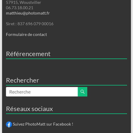
57915, Woustviller
06.73.18.00.21
matthieu@photomatt.fr
Siret : 837 696 079 00016
Formulaire de contact
Référencement
Rechercher
Réseaux sociaux
Suivez PhotoMatt sur Facebook !