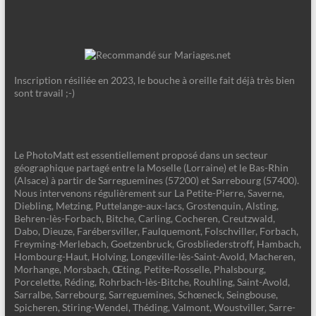
Inscription résiliée en 2023, le bouche à oreille fait déjà très bien
sont travail ;-)
Le PhotoMatt est essentiellement proposé dans un secteur
géographique partagé entre la Moselle (Lorraine) et le Bas-Rhin
(Alsace) à partir de Sarreguemines (57200) et Sarrebourg (57400).
Nous intervenons régulièrement sur La Petite-Pierre, Saverne,
Diebling, Metzing, Puttelange-aux-lacs, Grostenquin, Alsting,
Behren-lès-Forbach, Bitche, Carling, Cocheren, Creutzwald,
Dabo, Dieuze, Farébersviller, Faulquemont, Folschviller, Forbach,
Freyming-Merlebach, Goetzenbruck, Grosbliederstroff, Hambach,
Hombourg-Haut, Holving, Longeville-lès-Saint-Avold, Macheren,
Morhange, Morsbach, Œting, Petite-Rosselle, Phalsbourg,
Porcelette, Réding, Rohrbach-lès-Bitche, Rouhling, Saint-Avold,
Sarralbe, Sarrebourg, Sarreguemines, Schœneck, Seingbouse,
Spicheren, Stiring-Wendel, Théding, Valmont, Woustviller, Sarre-