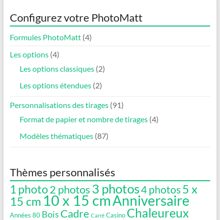
plusieurs
variations.
Configurez votre PhotoMatt
Les
options
Formules PhotoMatt
(4)
peuvent
être
Les options
(4)
choisies
Les options classiques
(2)
sur
la
Les options étendues
(2)
page
du
Personnalisations des tirages
(91)
produit
Format de papier et nombre de tirages
(4)
Modèles thématiques
(87)
Thèmes personnalisés
3 photos
5 x
1 photo
2 photos
4 photos
10 x 15 cm
Anniversaire
15 cm
Chaleureux
Cadre
Bois
Années 80
Casino
Carré