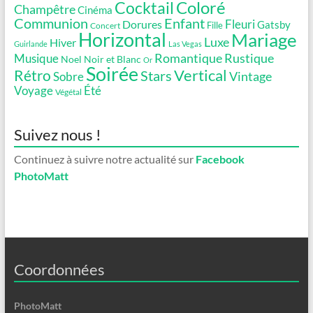
Coloré
Cocktail
Champêtre
Cinéma
Communion
Enfant
Fleuri
Dorures
Gatsby
Fille
Concert
Horizontal
Mariage
Luxe
Hiver
Guirlande
Las Vegas
Romantique
Rustique
Musique
Noel
Noir et Blanc
Or
Soirée
Vertical
Rétro
Stars
Vintage
Sobre
Voyage
Été
Végétal
Suivez nous !
Continuez à suivre notre actualité sur
Facebook
PhotoMatt
Coordonnées
PhotoMatt