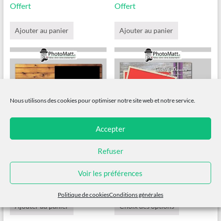
Offert
Offert
Ajouter au panier
Ajouter au panier
Nous utilisons des cookies pour optimiser notre site web et notre service.
Accepter
Refuser
Country 3
Champêtre
Voir les préférences
Offert
Offert
Ce
Politique de cookies
Conditions générales
produit
Ajouter au panier
Choix des options
a